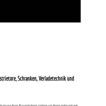
strietore, Schranken, Verladetechnik und
lisierung Ihres Bauvorhabens stehen wir Ihnen jederzeit mit