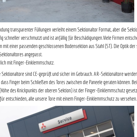
dung transparenter Füllungen verleiht einem Sektionaltor Format, aber die Sektio
fig schneller verschmutzt und ist anfällig für Beschädigungen.Viele Firmen entsc
n mit einer passenden geschlossenen Bodensektion aus Stahl (ST). Die Optik der s
ektionaltores angepasst.
chließlich mit Finger-Einklemmsc
e Sektionaltore sind CE-geprüft und sicher im Gebrauch. AR-Sektionaltore werde
, dass Finger beim Schließen des Tores zwischen die Paneele geraten können. B
 (Höhe des Knickpunkts der oberen Sektion) ist der Finger-Einklemmschutz geset
ür entschieden, alle unsere Tore mit einem Finger-Einklemmschutz zu versehen.