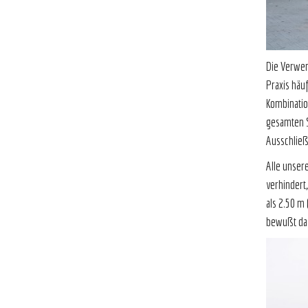
Die Verwen
Praxis häu
Kombinatio
gesamten S
Auss
Alle unser
verhindert
als 2.50 m
bewußt daf