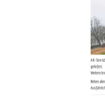
AR-Tore kö
geliefert.
We
Neben alle
Ausführlich