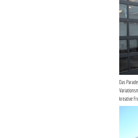
Das Parade
Variations
kreative F